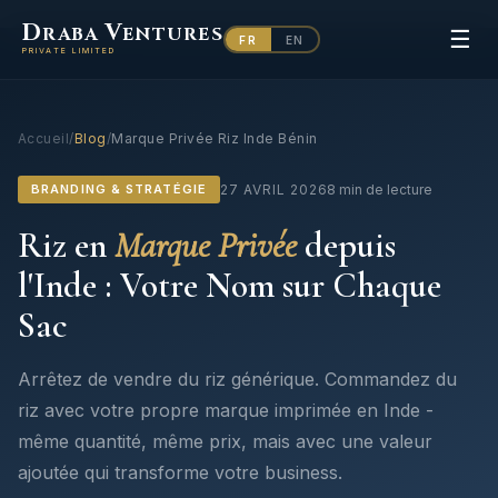
D
V
RABA
ENTURES
☰
FR
EN
PRIVATE LIMITED
Accueil
/
Blog
/
Marque Privée Riz Inde Bénin
BRANDING & STRATÉGIE
27 AVRIL 2026
8 min de lecture
Riz en
Marque Privée
depuis
l'Inde : Votre Nom sur Chaque
Sac
Arrêtez de vendre du riz générique. Commandez du
riz avec votre propre marque imprimée en Inde -
même quantité, même prix, mais avec une valeur
ajoutée qui transforme votre business.