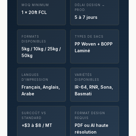
MOQ MINIMUM
DÉLAI DESIGN →
PROD.
1 × 20ft FCL
5 à 7 jours
FORMATS
TYPES DE SACS
DISPONIBLES
PP Woven + BOPP
5kg / 10kg / 25kg /
Laminé
50kg
LANGUES
VARIÉTÉS
D'IMPRESSION
DISPONIBLES
Français, Anglais,
IR-64, RNR, Sona,
Arabe
Basmati
SURCOÛT VS
FORMAT DESIGN
STANDARD
REQUIS
+$3 à $8 / MT
PDF ou AI haute
résolution