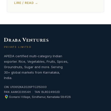
LIRE / READ →
D
V
RABA
ENTURES
PRIVATE LIMITED
APEDA certified multi-category Indian
exporter. Rice, Vegetables, Fruits, Spices,
Groundnuts, Sugar and more. Serving
30+ global markets from Karnataka,
India.
CIN: U10612KA2026PTC215003
PAN: AAMCD3954H · TAN: BLRD24902D
Gomarsi Village, Sindhanur, Karnataka 584128