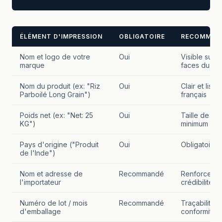
ÉLÉMENT D'IMPRESSION
OBLIGATOIRE
RECOMMAN
Nom et logo de votre
Oui
Visible sur l
marque
faces du sa
Nom du produit (ex: "Riz
Oui
Clair et lisib
Parboilé Long Grain")
français
Poids net (ex: "Net: 25
Oui
Taille de pol
KG")
minimum 14p
Pays d'origine ("Produit
Oui
Obligatoire
de l'Inde")
Nom et adresse de
Recommandé
Renforce la
l'importateur
crédibilité l
Numéro de lot / mois
Recommandé
Traçabilité e
d'emballage
conformité