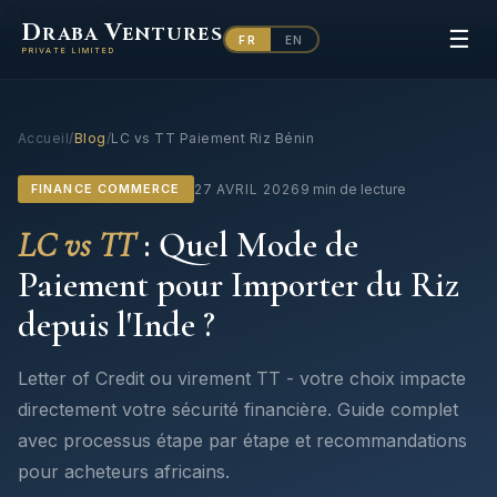
FT international." } } ] }
D
V
RABA
ENTURES
☰
FR
EN
PRIVATE LIMITED
Accueil
/
Blog
/
LC vs TT Paiement Riz Bénin
FINANCE COMMERCE
27 AVRIL 2026
9 min de lecture
LC vs TT
: Quel Mode de
Paiement pour Importer du Riz
depuis l'Inde ?
Letter of Credit ou virement TT - votre choix impacte
directement votre sécurité financière. Guide complet
avec processus étape par étape et recommandations
pour acheteurs africains.