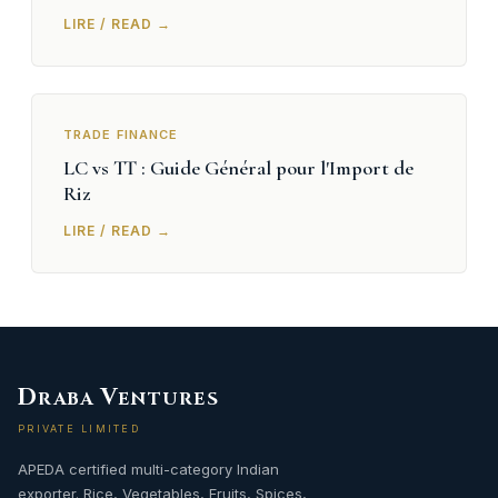
LIRE / READ →
TRADE FINANCE
LC vs TT : Guide Général pour l'Import de
Riz
LIRE / READ →
D
V
RABA
ENTURES
PRIVATE LIMITED
APEDA certified multi-category Indian
exporter. Rice, Vegetables, Fruits, Spices,