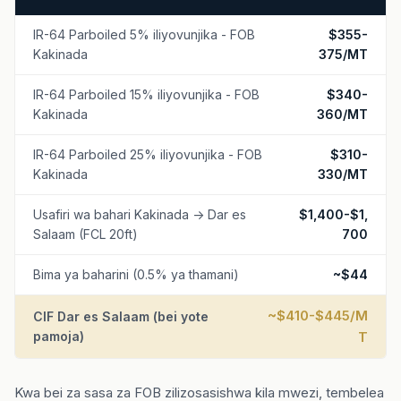
IR-64 Parboiled 5% iliyovunjika - FOB
$355-
Kakinada
375/MT
IR-64 Parboiled 15% iliyovunjika - FOB
$340-
Kakinada
360/MT
IR-64 Parboiled 25% iliyovunjika - FOB
$310-
Kakinada
330/MT
Usafiri wa bahari Kakinada -> Dar es
$1,400-$1,
Salaam (FCL 20ft)
700
Bima ya baharini (0.5% ya thamani)
~$44
~$410-$445/M
CIF Dar es Salaam (bei yote
pamoja)
T
Kwa bei za sasa za FOB zilizosasishwa kila mwezi, tembelea