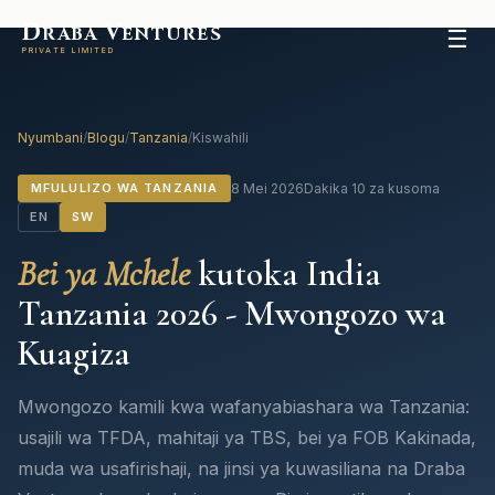
D
V
RABA
ENTURES
☰
PRIVATE LIMITED
Nyumbani
/
Blogu
/
Tanzania
/
Kiswahili
MFULULIZO WA TANZANIA
8 Mei 2026
Dakika 10 za kusoma
EN
SW
Bei ya Mchele
kutoka India
Tanzania 2026 - Mwongozo wa
Kuagiza
Mwongozo kamili kwa wafanyabiashara wa Tanzania:
usajili wa TFDA, mahitaji ya TBS, bei ya FOB Kakinada,
muda wa usafirishaji, na jinsi ya kuwasiliana na Draba