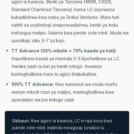
agizo la kwanza. Benki ya Tanzania (NMB, CRDB,
Standard Chartered Tanzania) inatoa LC isiyoweza
kubadilishwa kwa niaba ya Draba Ventures. Mara hati
sahihi za usafirishaji zinapowasilishwa, benki ya India
inafungua malipo. Salama kwa pande zote mbili. Muda wa
usindikaji: siku 3-7 za kazi.
TT Advance (30% mbele + 70% baada ya hati):
Inapatikana baada ya miamala 2-3 iliyofanikiwa ya LC.
Haraka zaidi na bei ya benki ndogo. Inaweza
kushughulikiwa mara tu agizo linakubaliwa.
100% TT Advance:
Kwa wanunuzi wa muda mrefu
wenye rekodi nzuri ya malipo, inashughulikiwa kwa
upendeleo wa bei kidogo zaidi.
Ushauri:
Kwa agizo la kwanza, LC ni njia bora kwa
pande zote mbili. Inalinda mwagizaji (unalipa tu