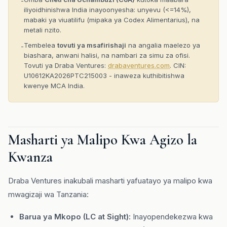
-
iliyoidhinishwa India inayoonyesha: unyevu (<=14%),
mabaki ya viuatilifu (mipaka ya Codex Alimentarius), na
metali nzito.
Tembelea
tovuti ya msafirishaji
na angalia maelezo ya
-
biashara, anwani halisi, na nambari za simu za ofisi.
Tovuti ya Draba Ventures:
drabaventures.com
. CIN:
U10612KA2026PTC215003 - inaweza kuthibitishwa
kwenye MCA India.
Masharti ya Malipo Kwa Agizo la
Kwanza
Draba Ventures inakubali masharti yafuatayo ya malipo kwa
mwagizaji wa Tanzania:
Barua ya Mkopo (LC at Sight):
Inayopendekezwa kwa