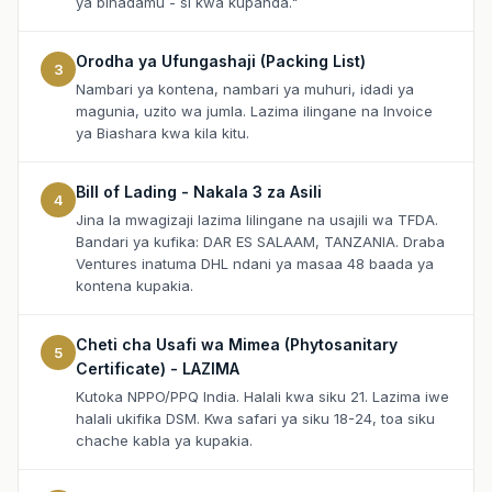
ya binadamu - si kwa kupanda."
Orodha ya Ufungashaji (Packing List)
3
Nambari ya kontena, nambari ya muhuri, idadi ya
magunia, uzito wa jumla. Lazima ilingane na Invoice
ya Biashara kwa kila kitu.
Bill of Lading - Nakala 3 za Asili
4
Jina la mwagizaji lazima lilingane na usajili wa TFDA.
Bandari ya kufika: DAR ES SALAAM, TANZANIA. Draba
Ventures inatuma DHL ndani ya masaa 48 baada ya
kontena kupakia.
Cheti cha Usafi wa Mimea (Phytosanitary
5
Certificate) - LAZIMA
Kutoka NPPO/PPQ India. Halali kwa siku 21. Lazima iwe
halali ukifika DSM. Kwa safari ya siku 18-24, toa siku
chache kabla ya kupakia.