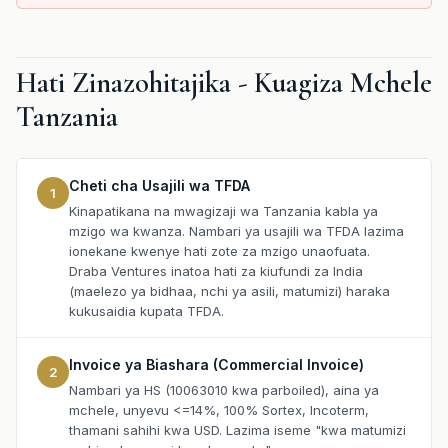
Hati Zinazohitajika - Kuagiza Mchele
Tanzania
Cheti cha Usajili wa TFDA
1
Kinapatikana na mwagizaji wa Tanzania kabla ya
mzigo wa kwanza. Nambari ya usajili wa TFDA lazima
ionekane kwenye hati zote za mzigo unaofuata.
Draba Ventures inatoa hati za kiufundi za India
(maelezo ya bidhaa, nchi ya asili, matumizi) haraka
kukusaidia kupata TFDA.
Invoice ya Biashara (Commercial Invoice)
2
Nambari ya HS (10063010 kwa parboiled), aina ya
mchele, unyevu <=14%, 100% Sortex, Incoterm,
thamani sahihi kwa USD. Lazima iseme "kwa matumizi