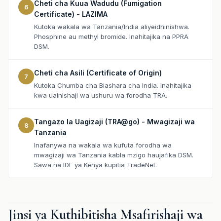
Cheti cha Kuua Wadudu (Fumigation
6
Certificate) - LAZIMA
Kutoka wakala wa Tanzania/India aliyeidhinishwa.
Phosphine au methyl bromide. Inahitajika na PPRA
DSM.
Cheti cha Asili (Certificate of Origin)
7
Kutoka Chumba cha Biashara cha India. Inahitajika
kwa uainishaji wa ushuru wa forodha TRA.
Tangazo la Uagizaji (TRA@go) - Mwagizaji wa
8
Tanzania
Inafanywa na wakala wa kufuta forodha wa
mwagizaji wa Tanzania kabla mzigo haujafika DSM.
Sawa na IDF ya Kenya kupitia TradeNet.
Jinsi ya Kuthibitisha Msafirishaji wa