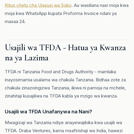
Kituo chetu cha Ujasusi wa Soko
. Au wasiliana nasi moja kwa
moja kwa WhatsApp kupata Proforma Invoice ndani ya
masaa 24.
Usajili wa TFDA - Hatua ya Kwanza
na ya Lazima
TFDA ni Tanzania Food and Drugs Authority - mamlaka
inayosimamia usalama wa chakula Tanzania. Bidhaa zote za
chakula zinazoingizwa Tanzania, ikiwa ni pamoja na mchele,
zinahitaji kusajiliwa na TFDA kabla ya mzigo wa kwanza.
Usajili wa TFDA Unafanywa na Nani?
Mwagizaji wa Tanzania ndiye anayewajibika kwa usajili wa
TFDA. Draba Ventures, kama msafirishaji wa India, hawezi