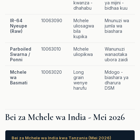
kwanza -
ya mijini -
dhahabu
bidhaa kuu
IR-64
10063090
Mchele
Mnunuzi wa
Nyeupe
uliosagwa
jumla wa
(Raw)
bila
biashara
kupika
Parboiled
10063010
Mchele
Wanunuzi
Swarna /
uliopikwa
wanaotaka
Ponni
ubora zaidi
Mchele
10063020
Long
Mdogo -
wa
grain
biashara ya
Basmati
wenye
dharura
harufu
DSM
Bei za Mchele wa India - Mei 2026
Bei za Mchele wa India kwa Tanzania (Mei 2026)