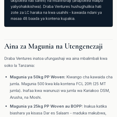
ukipokea hati sahihi) na msafirishaji (anapokea malipo
yaliyohakikishwa). Draba Ventures hushughulikia hati
zote za LC haraka na kwa usahihi - kawaida ndani ya
masaa 48 baada ya kontena kupakia.
Aina za Magunia na Utengenezaji
Draba Ventures inatoa ufungashaji wa aina mbalimbali kwa
soko la Tanzania:
Magunia ya 50kg PP Woven:
Kiwango cha kawaida cha
jumla. Magunia 500 kwa kila kontena FCL 20ft (25 MT
jumla). Inafaa kwa wanunuzi wa jumla wa Kariakoo DSM,
Arusha, na Moshi.
Magunia ya 25kg PP Woven au BOPP:
Inakua katika
biashara ya kisasa Dar es Salaam - maduka makubwa,