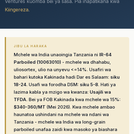
Ventures kuomba bei ya sasa. Pia inapatikana kwa
Kiingereza
.
JIBU LA HARAKA
Mchele wa India unaoingia Tanzania ni
IR-64
Parboiled (10063010)
- mchele wa dhahabu,
uliosortex, ulio na unyevu <=14%. Usafiri wa
bahari kutoka Kakinada hadi Dar es Salaam:
siku
18-24
. Usafi wa forodha DSM:
siku 5-8
. Hati ya
lazima kabla ya mzigo wa kwanza:
Usajili wa
TFDA
. Bei ya FOB Kakinada kwa mchele wa 15%:
$340-360/MT
(Mei 2026). Kwa mchele ambao
haunatoa ushindani na mchele wa ndani wa
Tanzania - mchele wa India wa long-grain
parboiled unafaa zaidi kwa masoko ya biashara