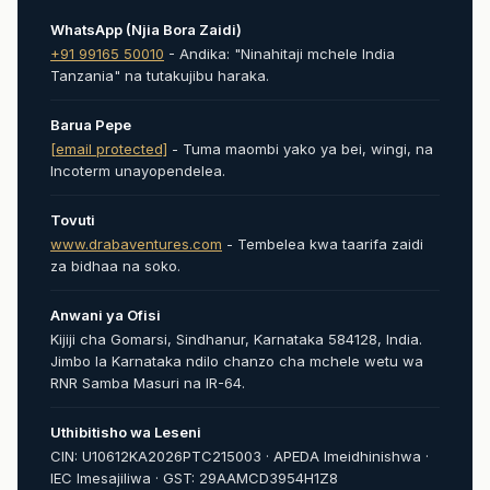
WhatsApp (Njia Bora Zaidi)
+91 99165 50010
- Andika: "Ninahitaji mchele India
Tanzania" na tutakujibu haraka.
Barua Pepe
[email protected]
- Tuma maombi yako ya bei, wingi, na
Incoterm unayopendelea.
Tovuti
www.drabaventures.com
- Tembelea kwa taarifa zaidi
za bidhaa na soko.
Anwani ya Ofisi
Kijiji cha Gomarsi, Sindhanur, Karnataka 584128, India.
Jimbo la Karnataka ndilo chanzo cha mchele wetu wa
RNR Samba Masuri na IR-64.
Uthibitisho wa Leseni
CIN: U10612KA2026PTC215003 · APEDA Imeidhinishwa ·
IEC Imesajiliwa · GST: 29AAMCD3954H1Z8