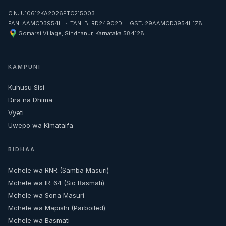
CIN: U10612KA2026PTC215003
PAN: AAMCD3954H · TAN: BLRD24902D · GST: 29AAMCD3954H1Z8
Gomarsi Village, Sindhanur, Karnataka 584128
KAMPUNI
Kuhusu Sisi
Dira na Dhima
Vyeti
Uwepo wa Kimataifa
BIDHAA
Mchele wa RNR (Samba Masuri)
Mchele wa IR-64 (Sio Basmati)
Mchele wa Sona Masuri
Mchele wa Mapishi (Parboiled)
Mchele wa Basmati