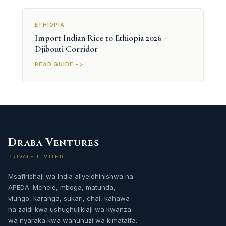
ETHIOPIA
Import Indian Rice to Ethiopia 2026 -
Djibouti Corridor
READ GUIDE ->
D
V
RABA
ENTURES
PRIVATE LIMITED
Msafirishaji wa India aliyeidhinishwa na
APEDA. Mchele, mboga, matunda,
viungo, karanga, sukari, chai, kahawa
na zaidi kwa ushughulikiaji wa kwanza
wa nyaraka kwa wanunuzi wa kimataifa.