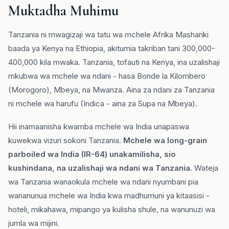
Muktadha Muhimu
Tanzania ni mwagizaji wa tatu wa mchele Afrika Mashariki
baada ya Kenya na Ethiopia, akitumia takriban tani 300,000-
400,000 kila mwaka. Tanzania, tofauti na Kenya, ina uzalishaji
mkubwa wa mchele wa ndani - hasa Bonde la Kilombero
(Morogoro), Mbeya, na Mwanza. Aina za ndani za Tanzania
ni mchele wa harufu (Indica - aina za Supa na Mbeya).
Hii inamaanisha kwamba mchele wa India unapaswa
kuwekwa vizuri sokoni Tanzania.
Mchele wa long-grain
parboiled wa India (IR-64) unakamilisha, sio
kushindana, na uzalishaji wa ndani wa Tanzania.
Wateja
wa Tanzania wanaokula mchele wa ndani nyumbani pia
wananunua mchele wa India kwa madhumuni ya kitaasisi -
hoteli, mikahawa, mipango ya kulisha shule, na wanunuzi wa
jumla wa mijini.