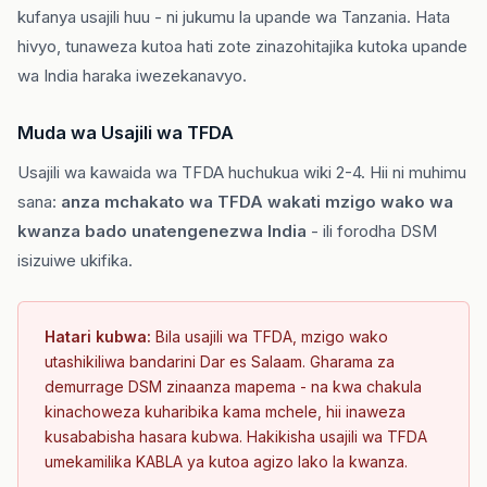
kufanya usajili huu - ni jukumu la upande wa Tanzania. Hata
hivyo, tunaweza kutoa hati zote zinazohitajika kutoka upande
wa India haraka iwezekanavyo.
Muda wa Usajili wa TFDA
Usajili wa kawaida wa TFDA huchukua wiki 2-4. Hii ni muhimu
sana:
anza mchakato wa TFDA wakati mzigo wako wa
kwanza bado unatengenezwa India
- ili forodha DSM
isizuiwe ukifika.
Hatari kubwa:
Bila usajili wa TFDA, mzigo wako
utashikiliwa bandarini Dar es Salaam. Gharama za
demurrage DSM zinaanza mapema - na kwa chakula
kinachoweza kuharibika kama mchele, hii inaweza
kusababisha hasara kubwa. Hakikisha usajili wa TFDA
umekamilika KABLA ya kutoa agizo lako la kwanza.