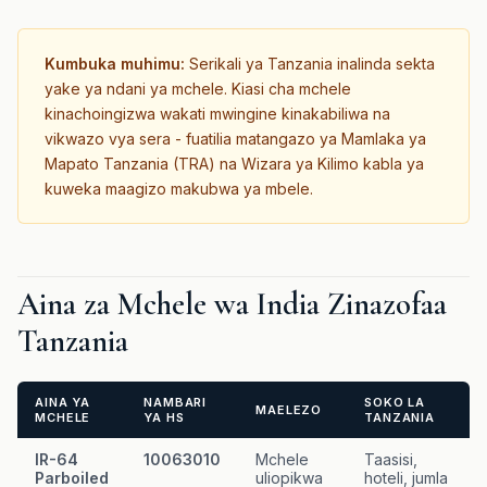
Kumbuka muhimu:
Serikali ya Tanzania inalinda sekta
yake ya ndani ya mchele. Kiasi cha mchele
kinachoingizwa wakati mwingine kinakabiliwa na
vikwazo vya sera - fuatilia matangazo ya Mamlaka ya
Mapato Tanzania (TRA) na Wizara ya Kilimo kabla ya
kuweka maagizo makubwa ya mbele.
Aina za Mchele wa India Zinazofaa
Tanzania
AINA YA
NAMBARI
SOKO LA
MAELEZO
MCHELE
YA HS
TANZANIA
IR-64
10063010
Mchele
Taasisi,
Parboiled
uliopikwa
hoteli, jumla