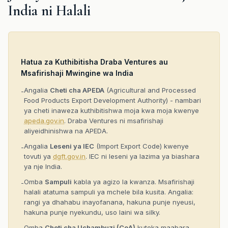
India ni Halali
Hatua za Kuthibitisha Draba Ventures au
Msafirishaji Mwingine wa India
Angalia
Cheti cha APEDA
(Agricultural and Processed
-
Food Products Export Development Authority) - nambari
ya cheti inaweza kuthibitishwa moja kwa moja kwenye
apeda.gov.in
. Draba Ventures ni msafirishaji
aliyeidhinishwa na APEDA.
Angalia
Leseni ya IEC
(Import Export Code) kwenye
-
tovuti ya
dgft.gov.in
. IEC ni leseni ya lazima ya biashara
ya nje India.
Omba
Sampuli
kabla ya agizo la kwanza. Msafirishaji
-
halali atatuma sampuli ya mchele bila kusita. Angalia:
rangi ya dhahabu inayofanana, hakuna punje nyeusi,
hakuna punje nyekundu, uso laini wa silky.
Omba
Cheti cha Uchambuzi (CoA)
kutoka maabara