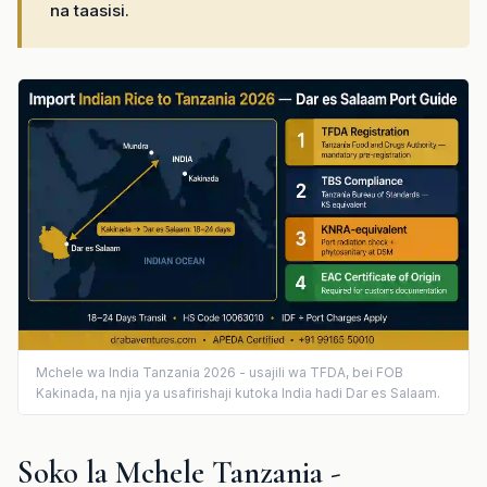
na taasisi.
Mchele wa India Tanzania 2026 - usajili wa TFDA, bei FOB
Kakinada, na njia ya usafirishaji kutoka India hadi Dar es Salaam.
Soko la Mchele Tanzania -